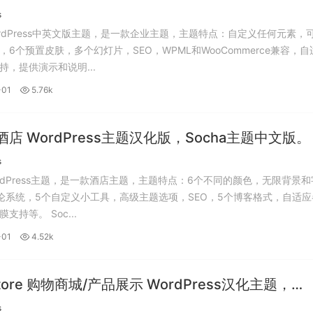
s
 WordPress中英文版主题，是一款企业主题，主题特点：自定义任何元素，
，6个预置皮肤，多个幻灯片，SEO，WPML和WooCommerce兼容，自
持，提供演示和说明...
-01
5.76k
a 酒店 WordPress主题汉化版，Socha主题中文版。
s
WordPress主题，是一款酒店主题，主题特点：6个不同的颜色，无限背景和
论系统，5个自定义小工具，高级主题选项，SEO，5个博客格式，自适应
设备和视网膜支持等。 Soc...
-01
4.52k
Store 购物商城/产品展示 WordPress汉化主题，
Store主题中文版。
s