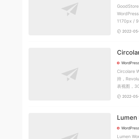
GoodSt
WordPre
1170px 
2022-05
Circo
主题中
WordPres
Circol
持，Revo
表视图，30
2022-05
Lume
word
WordPres
Lumen 