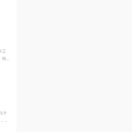
小工
，动态
，5个
件，