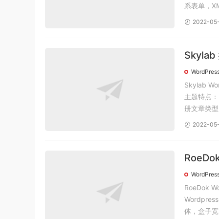
系表单，XM
2022-05
Skyla
主题汉
WordPres
Skylab
主题特点：
册文章类型 
2022-05
RoeD
word
WordPres
RoeDok
Wordpre
体，盒子宽