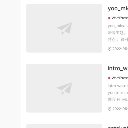
yoo_m
题汉化版
WordPres
yoo_mi
居等主题。yoo_mi
2022-05
intro
yoot
WordPres
intro 
yoo_intro_wo
2022-05