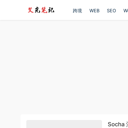
跨境
WEB
SEO
W
Soch