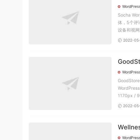
WordPres
Socha 
体，5个评
2022-05
Good
Good
WordPres
GoodSt
WordPre
1170px 
2022-05
Welln
WordPres