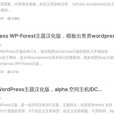
，内置相关视频，自定义登录标志等。 deTube wordpress汉化主题特
使用的...
-01
3.86k
ress WP-Forest主题汉化版，模板出售类wordpre
Forest中文版。
s
est WorPress主题由来已久，相信熟悉wordpress主题的朋友几乎都知道
orest这个网站，是全球wordpress出售和设计的聚集地，很多优秀的wp主
press WP-Forest主题...
-01
3.11k
 WordPress主题汉化版，alpha 空间主机IDC
Press中文主题。
s
WordPress主题，是一款空间主机IDC主题，主题特点：自适应和retina 支持
10个预置的背景，5个自定义文章类型，自定义页面模版，可用简码，Aja