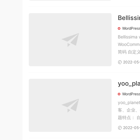
Bellis
word
WordPres
Bellis
WooCommerce购物
2022-05
yoo_p
版，yo
WordPres
yoo_pl
客、企业、个性、创意
题
2022-05