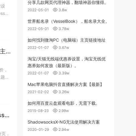
分享几款网页代理神器，翻墙神器你懂得。
应设
2022-05-01
3.8w
世界船名录（VesselBook），船名录大全。
2022-05-01
3.78w
如何找到微淘PC（电脑端）主页链接地址
2022-01-07
3.67w
s主
淘宝/天猫无线端优惠券设置，淘宝无线优
惠券如何发放（最新版）。
评价，
2022-01-07
3.39w
Mac苹果电脑抖音直播解决方案【最新】
2021-02-02
3.26w
如何用百度云盘观看电影，无需下载。
2015-08-23
2.99w
ss主
ShadowsocksX-NG无法使用解决方案
2020-01-29
2.94w
分页，